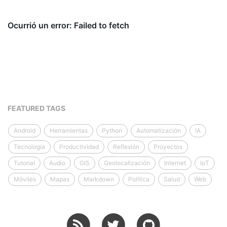
FEATURED TAGS
Android
Herramientas
Python
Automatización
IA
Tecnología
Productividad
Reflexión
Proyectos
Tutorial
Audio
GIS
Geolocalización
Internet
IoT
Móviles
Mapas
Markdown
Política
Salud
Web