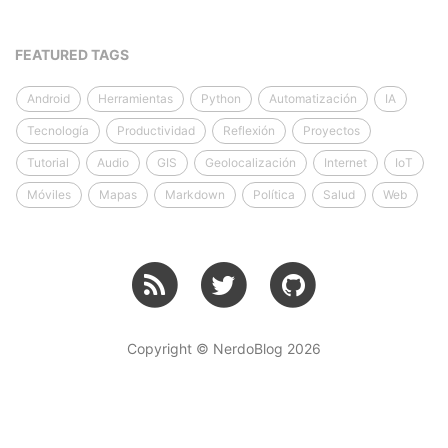
FEATURED TAGS
Android
Herramientas
Python
Automatización
IA
Tecnología
Productividad
Reflexión
Proyectos
Tutorial
Audio
GIS
Geolocalización
Internet
IoT
Móviles
Mapas
Markdown
Política
Salud
Web
Copyright © NerdoBlog 2026