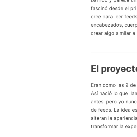
barrido y parece un
fascinó desde el pr
creé para leer feed
encabezados, cuerpo
crear algo similar a
El proyect
Eran como las 9 de 
Así nació lo que ll
antes, pero yo nunc
de feeds. La idea e
alteran la aparienci
transformar la exper