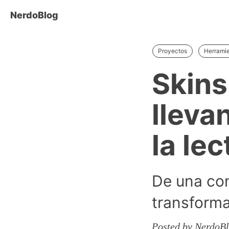
NerdoBlog
Proyectos
Herrami
Skins
lleva
la le
De una con
transforma
Posted by NerdoBl