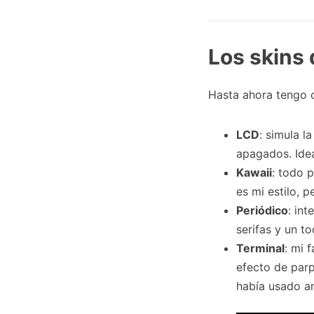
Los skins
Hasta ahora tengo cu
LCD
: simula l
apagados. Idea
Kawaii
: todo 
es mi estilo, p
Periódico
: in
serifas y un to
Terminal
: mi 
efecto de parp
había usado a