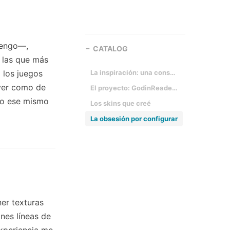
tengo—,
CATALOG
 las que más
a los juegos
La inspiración: una consola retro
 ver como de
El proyecto: GodinReader y los skins
ico ese mismo
Los skins que creé
La obsesión por configurar
er texturas
nes líneas de