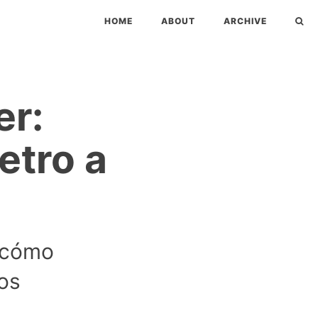
HOME
ABOUT
ARCHIVE
er:
etro a
: cómo
cos