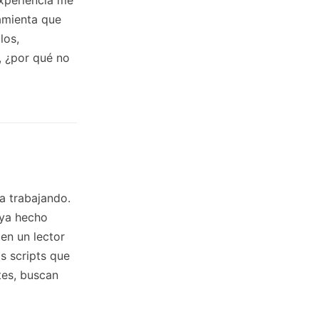
experiencia me
ramienta que
los,
, ¿por qué no
a trabajando.
aya hecho
 en un lector
s scripts que
tes, buscan