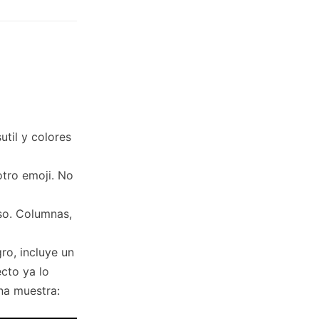
util y colores
otro emoji. No
eso. Columnas,
ro, incluye un
ecto ya lo
na muestra: