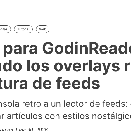
entas
Tutorial
Web
 para GodinRead
ndo los overlays r
ctura de feeds
sola retro a un lector de feeds
r artículos con estilos nostálgi
og on June 30, 2026