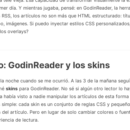
a tele vieja. Esa capacidad de transformar visualmente la 
imer día. Y mientras jugaba, pensé: en GodinReader, la her
s RSS, los artículos no son más que HTML estructurado: títu
, imágenes. Si puedo inyectar estilos CSS personalizados
 los overlays?
o: GodinReader y los skins
la noche cuando se me ocurrió. A las 3 de la mañana seguí
amé
skins
para GodinReader. No sé si algún otro lector lo h
a había visto a nadie manipular los artículos de esta forma
s simple: cada skin es un conjunto de reglas CSS y pequeño
a del artículo. Pero en lugar de solo cambiar colores o fuen
iencia de lectura.