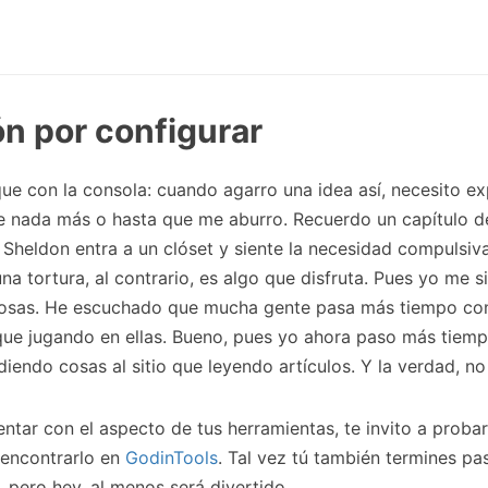
n por configurar
e con la consola: cuando agarro una idea así, necesito exp
e nada más o hasta que me aburro. Recuerdo un capítulo 
Sheldon entra a un clóset y siente la necesidad compulsiv
na tortura, al contrario, es algo que disfruta. Pues yo me s
osas. He escuchado que mucha gente pasa más tiempo co
que jugando en ellas. Bueno, pues yo ahora paso más tiem
iendo cosas al sitio que leyendo artículos. Y la verdad, n
entar con el aspecto de tus herramientas, te invito a prob
 encontrarlo en
GodinTools
. Tal vez tú también termines p
, pero hey, al menos será divertido.