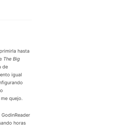
rimirla hasta
de
The Big
a de
iento igual
nfigurando
po
o me quejo.
ar GodinReader
asando horas