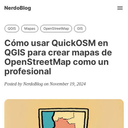
NerdoBlog
Tog
nav
QGIS
Mapas
OpenStreetMap
GIS
Cómo usar QuickOSM en
QGIS para crear mapas de
OpenStreetMap como un
profesional
Posted by NerdoBlog on November 19, 2024