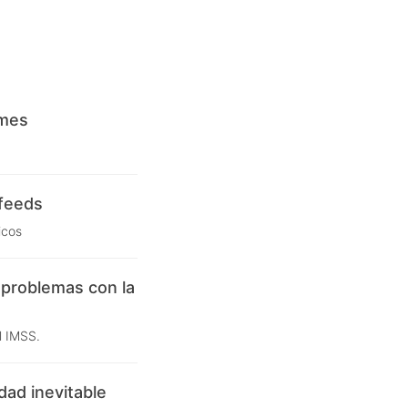
rmes
 feeds
icos
 problemas con la
l IMSS.
idad inevitable