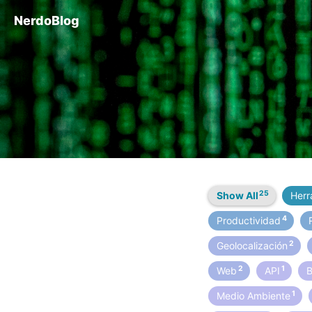
NerdoBlog
25
Show All
Herr
4
Productividad
2
Geolocalización
2
1
Web
API
1
Medio Ambiente