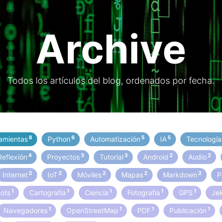
Archive
Todos los artículos del blog, ordenados por fecha.
8
6
5
5
amientas
Python
Automatización
IA
Tecnologí
4
3
3
2
2
Reflexión
Proyectos
Tutorial
Android
Audio
2
2
2
2
2
Internet
IoT
Móviles
Mapas
Markdown
P
1
1
1
1
1
Bots
Cartografía
Ciencia
Fotografía
GPS
Jek
1
1
1
1
Navegadores
OpenStreetMap
PDF
Publicación