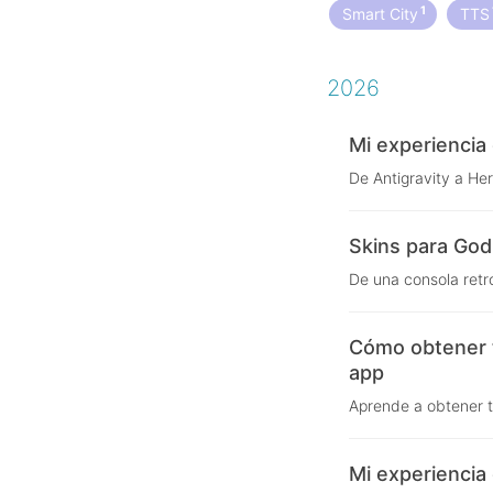
1
Smart City
TT
2026
Mi experiencia
De Antigravity a He
Skins para Godi
De una consola retro
Cómo obtener t
app
Aprende a obtener t
Mi experiencia 