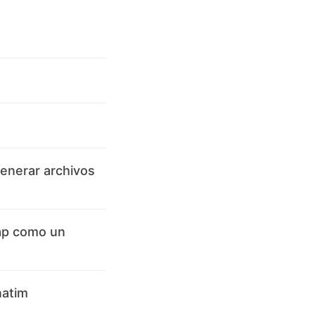
generar archivos
ap como un
natim