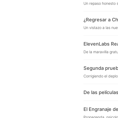
Un repaso honesto s
¿Regresar a Ch
Un vistazo a las nu
ElevenLabs Read
De la maravilla gratu
Segunda prueba
Corrigiendo el depl
De las película
El Engranaje d
Propaganda, psicolo