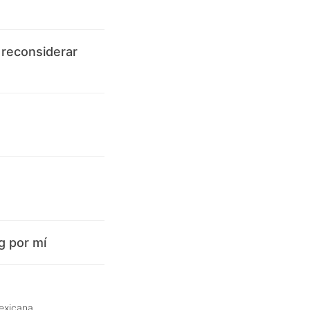
 reconsiderar
g por mí
mexicana