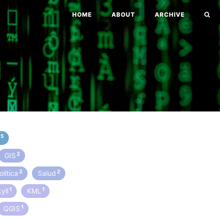
HOME
ABOUT
ARCHIVE
5
a
2
GIS
2
2
olítica
Salud
1
1
yll
KML
1
QGIS